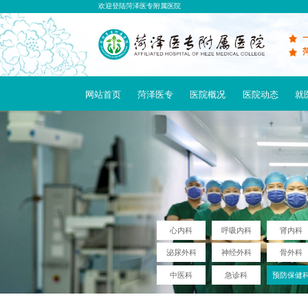
欢迎登陆菏泽医专附属医院
网站首页
菏泽医专
医院概况
医院动态
就
心内科
呼吸内科
肾内科
泌尿外科
神经外科
骨外科
中医科
急诊科
预防保健