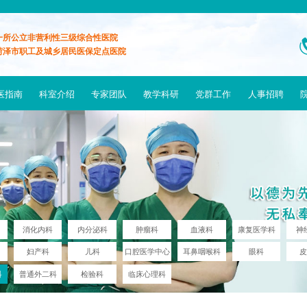
一所公立非营利性三级综合性医院
菏泽市职工及城乡居民医保定点医院
医指南
科室介绍
专家团队
教学科研
党群工作
人事招聘
消化内科
内分泌科
肿瘤科
血液科
康复医学科
神
妇产科
儿科
口腔医学中心
耳鼻咽喉科
眼科
科
普通外二科
检验科
临床心理科