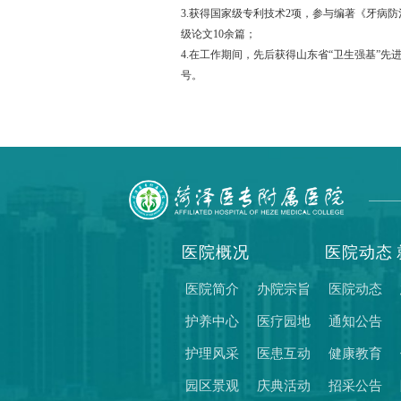
3.获得国家级专利技术2项，参与编著《牙病
级论文10余篇；
4.在工作期间，先后获得山东省“卫生强基”
号。
医院概况
医院动态
医院简介
办院宗旨
医院动态
护养中心
医疗园地
通知公告
护理风采
医患互动
健康教育
园区景观
庆典活动
招采公告