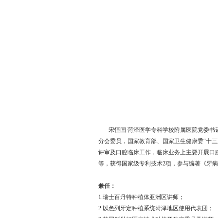
宋恒国 菏泽医学专科学校附属医院党委书记
分会委员，国家教育部、国家卫生健康委“十
评审及口腔临床工作，临床业务上主要开展口
等，获得国家级专利技术2项，参与编著《牙病
兼任：
1.瑞士百丹特种植体亚洲区讲师；
2.以色列牙定种植系统菏泽地区使用代表团；