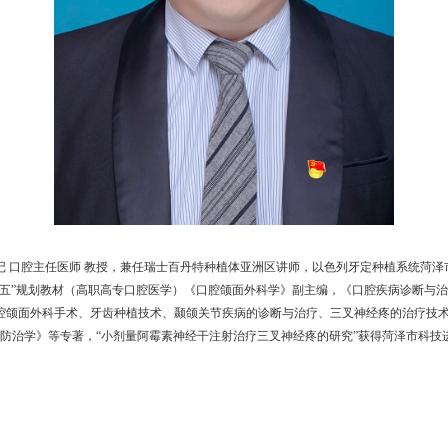
 口腔主任医师 教授，兼任瑞士百丹特种植体亚洲区讲师，以色列牙定种植系统菏泽
三五”规划教材（高职高专口腔医学）《口腔颌面外科学》副主编，《口腔疾病诊断与
腔颌面外科手术、牙齿种植技术、颞颌关节疾病的诊断与治疗、三叉神经疼的治疗技
防治学》等专著，“小剂量阿霉素神经干注射治疗三叉神经疼的研究”获得菏泽市科技进