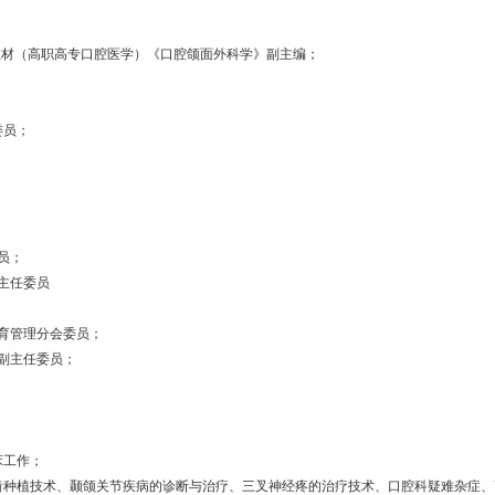
；
划教材（高职高专口腔医学）《口腔颌面外科学》副主编；
委员；
员；
主任委员
教育管理分会委员；
会副主任委员；
床工作；
牙齿种植技术、颞颌关节疾病的诊断与治疗、三叉神经疼的治疗技术、口腔科疑难杂症