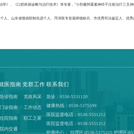
防治学》、《口腔疾病诊断与治疗技术》等专著，“小剂量阿霉素神经干注射治疗三叉神
先进个人、山东省慢病防制先进个人、菏泽医专首届师德标兵、市优秀司法鉴定人、优
就医指南
党群工作
联系我们
急诊指南
党政风采
急诊：0530-5531120
健康热线：0530-5375599
门诊指南
工作动态
医院监督电话：0530-5551212
住院指南
职工之家
医院监督电话：0530-5551212
院内交通
护养中心： 自理区:0530-5375225 护理区:053