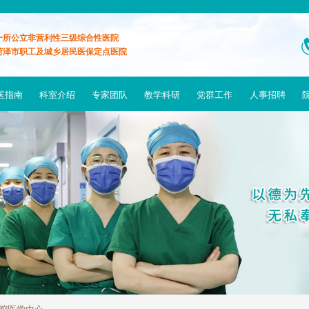
一所公立非营利性三级综合性医院
菏泽市职工及城乡居民医保定点医院
医指南
科室介绍
专家团队
教学科研
党群工作
人事招聘